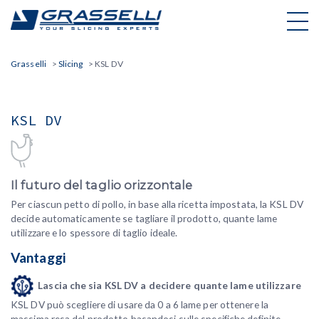
Skip
to
content
Grasselli
>
Slicing
>
KSL DV
KSL DV
Il futuro del taglio orizzontale
Per ciascun petto di pollo, in base alla ricetta impostata, la KSL DV
decide automaticamente se tagliare il prodotto, quante lame
utilizzare e lo spessore di taglio ideale.
Vantaggi
Lascia che sia KSL DV a decidere quante lame utilizzare
KSL DV può scegliere di usare da 0 a 6 lame per ottenere la
massima resa del prodotto basandosi sulle specifiche definite