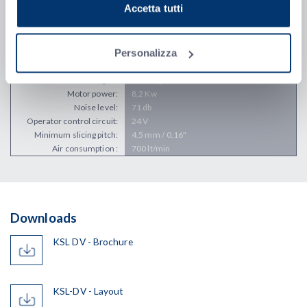
Dati tecnici
Accetta tutti
Height :
1563 mm / 61,5"
Width :
2015 mm / 79,33"
Personalizza
Depth (KSL DV - KSL DV
2541 mm / 100,04" - 4848 mm / 190,87"
with buffer):
Weight :
1610 Kg / 3550 lbs
Motor power:
8,2 Kw
Noise level:
71 db
Operator control circuit:
24 V
Minimum slicing pitch:
4,5 mm / 0,16"
Air consumption :
700 lt/min
Downloads
KSL DV - Brochure
KSL-DV - Layout