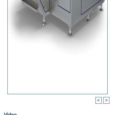
<
>
Video