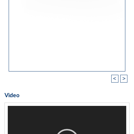
<
>
Video
Video
Player