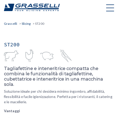
Skip
to
content
Grasselli
>
Slicing
>
ST200
ST200
Tagliafettine e inteneritrice compatta che
combina le funzionalità di tagliafettine,
cubettatrice e inteneritrice in una macchina
sola.
Soluzione ideale per chi desidera minimo ingombro, affidabilità,
flessibilità e facile igienizzazione. Perfetta per i ristoranti, il catering
e le macellerie.
Vantaggi