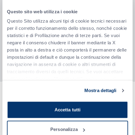
Height :
494 mm - 19.54"
Width :
1038 mm - 40.85"
Questo sito web utilizza i cookie
Depth :
371 mm - 14.6"
Weight :
80 Kg - 176.37 lb
Questo Sito utilizza alcuni tipi di cookie tecnici necessari
Motor power:
0.4 Kw
per il corretto funzionamento dello stesso, nonché cookie
Maximum product height:
50 mm - 1.97"
statistici e di Profilazione anche di terze parti. Se vuoi
Minimum strip thickness:
5 mm - 0.2"
negare il consenso chiudere il banner mediante la X
Max product thickness:
30 mm - 1.18"
Max cutting width:
200 mm - 7.87"
posta in alto a destra e ciò comporterà il permanere delle
Working speed:
0.245 m/sec
impostazioni di default e dunque la continuazione della
1038 x 553,5 x 995 mm / 40.85" x 21.79" x
navigazione in assenza di cookie o altri strumenti di
WxDxH with basement:
39.17"
tracciamento diversi da quelli tecnici. Se vuoi accettare
tutti i cookie clicca su "Accetta tutti", se invece vuoi
autonomamente selezionare i cookie da accettare clicca
Mostra dettagli
su "Personalizza". Se vuoi saperne di più consulta la
Downloads
Privacy Policy
.
ST200
Accetta tutti
Personalizza
ST200 - Brochure