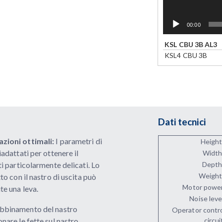
00:00
KSL CBU 3B AL3
KSL4 CBU 3B
Dati tecnici
azioni ottimali:
I parametri di
Height
adattati per ottenere il
Width
i particolarmente delicati. Lo
Depth
Weight
to con il nastro di uscita può
Motor powe
e una leva.
Noise leve
abbinamento del nastro
Operator contr
nare le fette sul nastro
circui