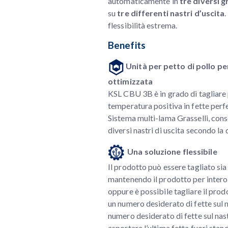
automaticamente in
tre diversi g
su
tre differenti nastri d’uscita
flessibilità estrema.
Benefits
Unità per petto di pollo pe
ottimizzata
KSL CBU 3B è in grado di tagliare 
temperatura positiva in fette perf
Sistema multi-lama Grasselli, cons
diversi nastri di uscita secondo la
Una soluzione flessibile
Il prodotto può essere tagliato sia 
mantenendo il prodotto per intero s
oppure è possibile tagliare il prod
un numero desiderato di fette sul n
numero desiderato di fette sul nas
asportare l’ultima fetta fuori stan