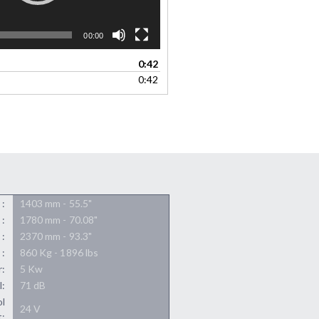
00:00
0:42
0:42
 :
1403 mm - 55.5"
 :
1780 mm - 70.08"
 :
2370 mm - 93.3"
 :
860 Kg - 1896 lbs
r:
5 Kw
l:
71 dB
ol
24 V
t: