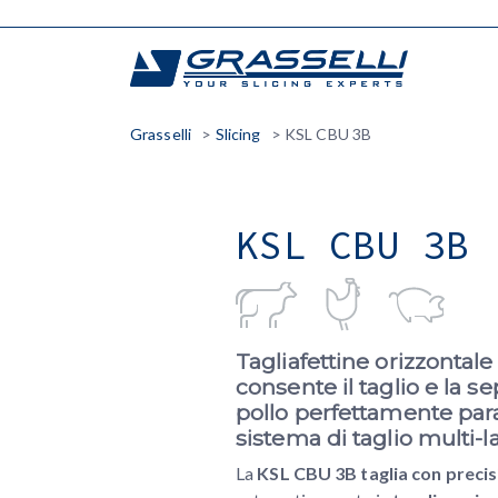
Skip
to
content
Grasselli
>
Slicing
>
KSL CBU 3B
KSL CBU 3B
T
agliafettine orizzontale
consente il taglio e la se
pollo perfettamente paral
sistema di taglio multi-l
La
KSL CBU 3B taglia con precis