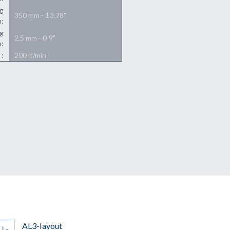
ng
350 mm - 13.78"
h:
ng
2,5 mm - 0.9"
h:
 :
200 lt/min
AL3-layout