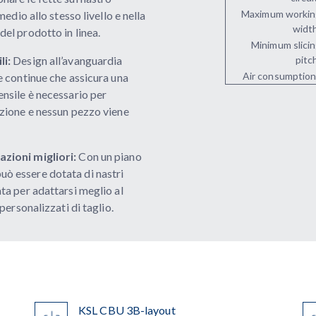
Maximum worki
medio allo stesso livello e nella
widt
el prodotto in linea.
Minimum slici
li:
Design all’avanguardia
pitc
Air consumption
e continue che assicura una
ensile è necessario per
azione e nessun pezzo viene
azioni migliori:
Con un piano
ò essere dotata di nastri
ta per adattarsi meglio al
personalizzati di taglio.
KSL CBU 3B-layout