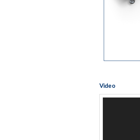
Video
Video
Player