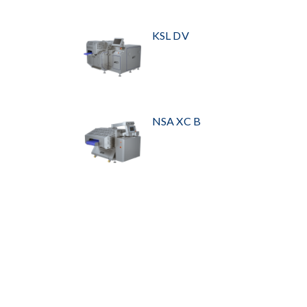
KSL DV
NSA XC B