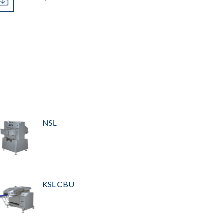
NSL
KSL CBU