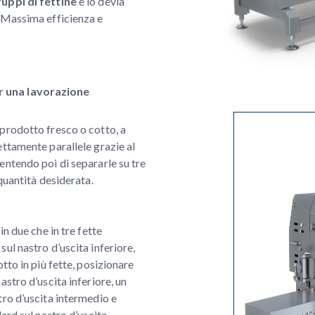
ruppi di fettine
e lo devia
. Massima efficienza e
r una lavorazione
prodotto fresco o cotto, a
ettamente parallele grazie al
entendo poi di separarle su tre
 quantità desiderata.
in due che in tre fette
ul nastro d’uscita inferiore,
otto in più fette, posizionare
astro d’uscita inferiore, un
tro d’uscita intermedio e
dard sul nastro d’uscita