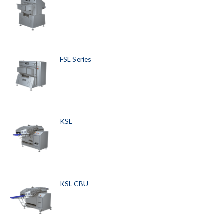
FSL Series
KSL
KSL CBU