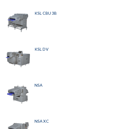
KSL CBU 3B
KSL DV
NSA
NSA XC