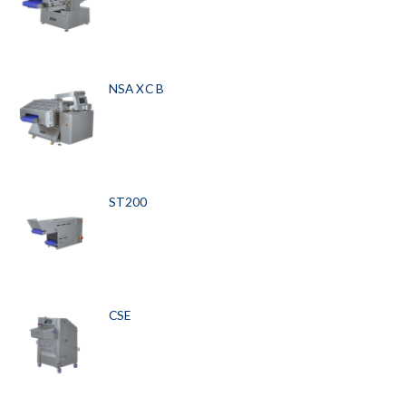
NSA XC B
ST200
CSE