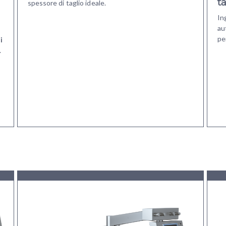
t
spessore di taglio ideale.
In
au
pe
i
.