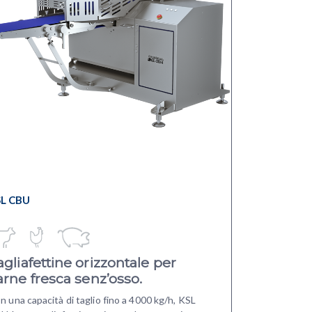
SL CBU
agliafettine orizzontale per
arne fresca senz’osso.
n una capacità di taglio fino a 4000 kg/h, KSL