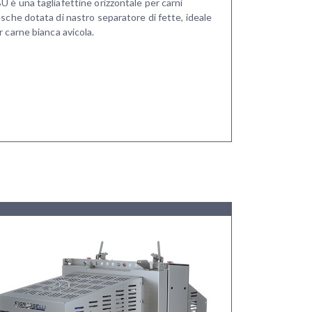
U è una tagliafettine orizzontale per carni
esche dotata di nastro separatore di fette, ideale
r carne bianca avicola.