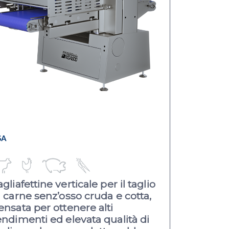
SA
agliafettine verticale per il taglio
i carne senz’osso cruda e cotta,
ensata per ottenere alti
endimenti
ed elevata qualità di