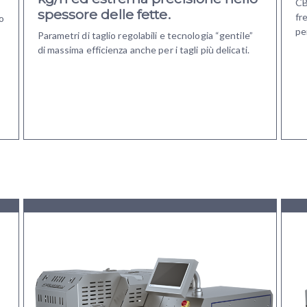
CB
spessore delle fette
.
fr
co
pe
Parametri di taglio regolabili e tecnologia “gentile”
di massima efficienza anche per i tagli più delicati.