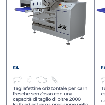
KSL
K
Tagliafettine orizzontale per carni
T
fresche senz’osso
con una
c
capacità di taglio di oltre 2000
Co
kg/h ed estrema precisione nello