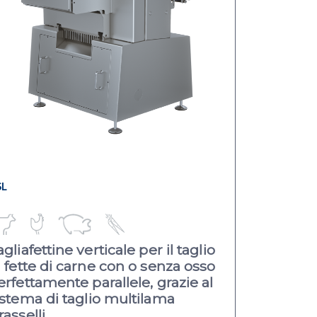
SL
agliafettine verticale per il taglio
i fette di carne con o senza osso
erfettamente parallele, grazie al
istema di taglio multilama
asselli.