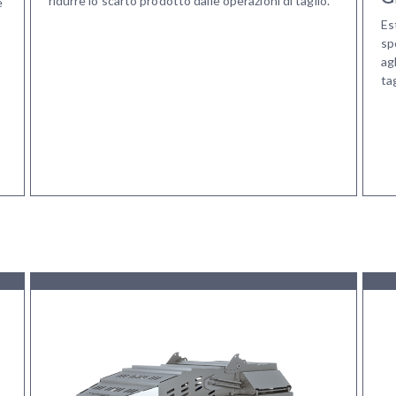
ridurre lo scarto prodotto dalle operazioni di taglio.
e
Es
sp
ag
ta