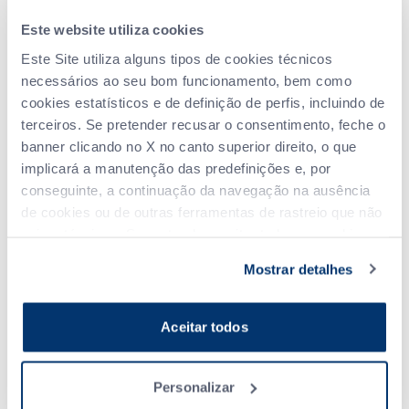
permite o corte e a separação de fatias de
Este website utiliza cookies
frango perfeitamente paralelas, graças ao
sistema de corte multilâminas Grasselli.
Este Site utiliza alguns tipos de cookies técnicos
A
KSL CBU 3B corta com precisão o produto,
separa-o
necessários ao seu bom funcionamento, bem como
automaticamente em
três grupos diferentes de fatias
e
cookies estatísticos e de definição de perfis, incluindo de
desvia-o para
três tapetes de saída diferentes
. Máxima
terceiros. Se pretender recusar o consentimento, feche o
eficiência e flexibilidade extrema.
banner clicando no X no canto superior direito, o que
implicará a manutenção das predefinições e, por
conseguinte, a continuação da navegação na ausência
de cookies ou de outras ferramentas de rastreio que não
sejam técnicas. Se pretender aceitar todos os cookies,
clique em "Aceitar todos"; se pretender selecionar de
Mostrar detalhes
forma autónoma os cookies a aceitar, clique em
"Personalizar". Para saber mais, consulte a
Política de privacidade
.
Aceitar todos
Personalizar