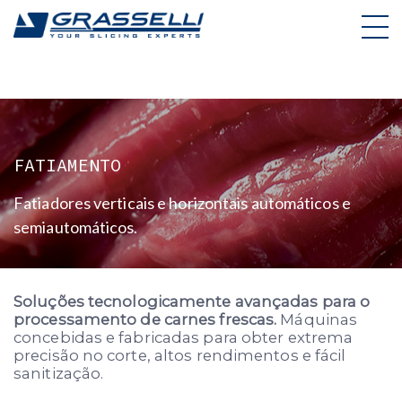
Skip
to
content
FATIAMENTO
Fatiadores verticais e horizontais automáticos e
semiautomáticos.
Soluções tecnologicamente avançadas para o
processamento de carnes frescas.
Máquinas
concebidas e fabricadas para obter extrema
precisão no corte, altos rendimentos e fácil
sanitização.