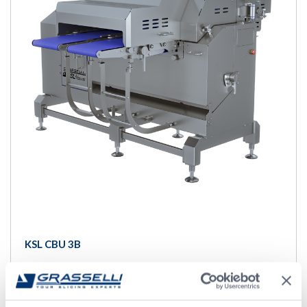
KSL CBU 3B
Fatiador horizontal para carnes avícolas,