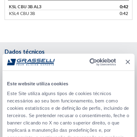
KSL CBU 3B AL3
0:42
KSL4 CBU 3B
0:42
Dados técnicos
Facilmente ajustável para um ótimo desempenho:
Os
parâmetros de corte podem ser facilmente reajustados para
alcançar o melhor resultado, mesmo com produtos particularmente
delicados. A espessura da primeira fatia em contacto com o tapete
Este website utiliza cookies
de saída pode ser rapidamente corrigida através de uma alavanca.
Este Site utiliza alguns tipos de cookies técnicos
Processo otimizado a jusante:
A combinação do tapete adicional
necessários ao seu bom funcionamento, bem como
AL3 permite colocar fatias no tapete de saída inferior e no tapete
cookies estatísticos e de definição de perfis, incluindo de
intermédio ao mesmo nível e na mesma direção que a alimentação
terceiros. Se pretender recusar o consentimento, feche o
do produto na linha.
banner clicando no X no canto superior direito, o que
Fácil higienização sem utensílios:
Desenho de última geração
implicará a manutenção das predefinições e, por
com cantos arredondados e soldaduras contínuas garante uma