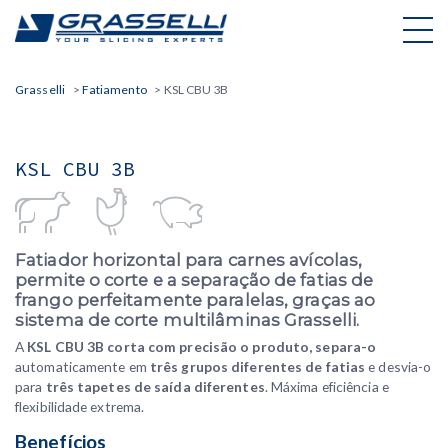
Skip
to
content
Grasselli
>
Fatiamento
>
KSL CBU 3B
KSL CBU 3B
Fatiador horizontal para carnes avícolas,
permite o corte e a separação de fatias de
frango perfeitamente paralelas, graças ao
sistema de corte multilâminas Grasselli.
A
KSL CBU 3B corta com precisão o produto,
separa-o
automaticamente em
três grupos diferentes de fatias
e desvia-o
para
três tapetes de saída diferentes
. Máxima eficiência e
flexibilidade extrema.
Benefícios