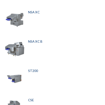
NSA XC
NSA XC B
ST200
CSE