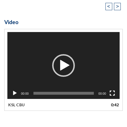
<
>
Video
Video
Player
00:00
00:00
KSL CBU
0:42