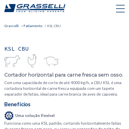
Skip
to
content
Grasselli
>
Fatiamento
>
KSL CBU
KSL CBU
Cortador horizontal para carne fresca sem osso.
Com uma capacidade de corte de até 4000 kg/h, a CBU KSL é uma
cortadora horizontal de carne fresca equipada com um tapete
separador de fatias, ideal para carne branca de aves de capoeira.
Benefícios
Uma solução flexível
Funciona como uma KSL padrão, cortando horizontalmente fatias
de
carne fresca sem osso
, ou como um
separador de peito de