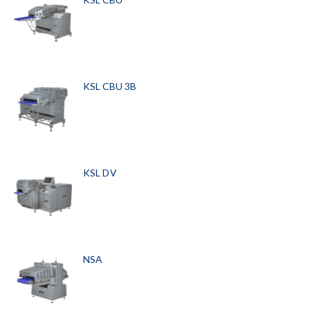
KSL CBU 3B
KSL DV
NSA