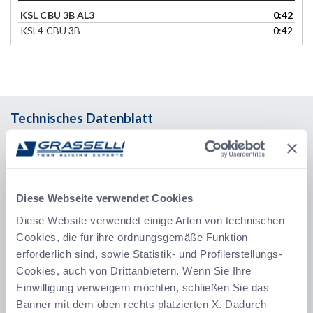
KSL CBU 3B AL3
0:42
KSL4 CBU 3B
0:42
Technisches Datenblatt
Leicht einstellbar für optimale Leistung:
Die Schneideparameter
können leicht nachjustiert werden, um auch bei besonders
empfindlichen Pro­dukten das beste Ergebnis zu erzielen. Die Dicke
der ersten Scheibe kann mit Hilfe eines Stellhebels schnell korrigiert
werden.
Diese Webseite verwendet Cookies
Diese Website verwendet einige Arten von technischen
Optimierter nachgelagerter Prozess:
Durch die Kombination
mit dem zusät­zlichen AL3-Verteiler-Band können die Scheiben von
Cookies, die für ihre ordnungsgemäße Funktion
dem unteren Auslaufband und dem Zwischenband auf gleicher
erforderlich sind, sowie Statistik- und Profilerstellungs-
Höhe und in gleicher Richtung in die nachgelagerte Linie abgeführt
Cookies, auch von Drittanbietern. Wenn Sie Ihre
werden.
Einwilligung verweigern möchten, schließen Sie das
Einfache
Reinigung ohne Werkzeug
:
Modernes Design mit
Banner mit dem oben rechts platzierten X. Dadurch