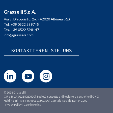
Grasselli S.p.A.
Via S. D'acquisto, 2/c - 42020 Albinea (RE)
Tel. +39 0522 599745
Fax. +39 0522 598147
info@grasselli.com
KONTAKTIEREN SIE UNS
© 2026
Grasselli
C.F. e P.IVA 01218020350 | Società soggetta a direzione e controllo di GHG
Holding Srl | R.IMPR.RE 0121802350 | Capitale sociale Eur 540.000
Privacy Policy
|
Cookie Policy