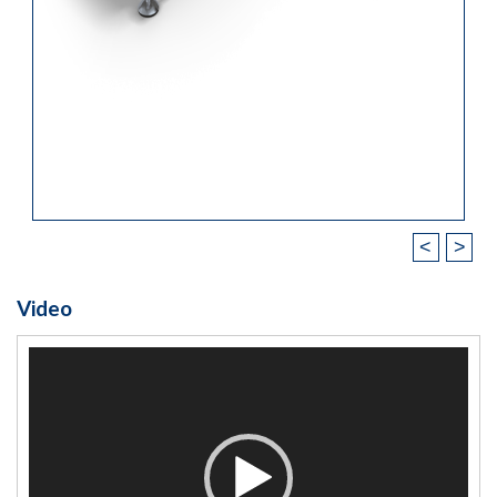
<
>
Video
Video
Player