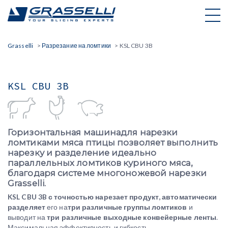
Skip
to
content
Grasselli
>
Разрезание на ломтики
>
KSL CBU 3B
KSL CBU 3B
Горизонтальная машина
для нарезки
ломтиками мяса птицы позволяет выполнить
нарезку и разделение идеально
параллельных ломтиков куриного мяса,
благодаря системе многоножевой нарезки
Grasselli.
KSL CBU 3B с точностью нарезает продукт, автоматически
разделяет
его на
три различные группы ломтиков
и
выводит на
три различные выходные конвейерные ленты
.
Максимальная эффективность и гибкость.