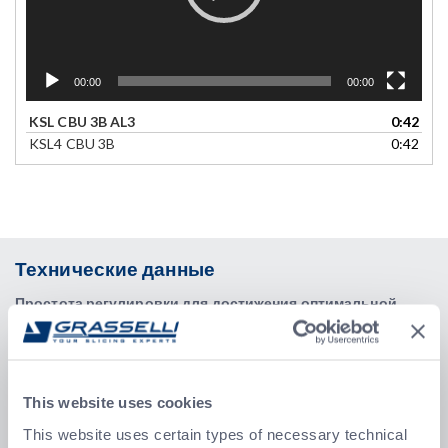
00:00
00:00
KSL CBU 3B AL3
0:42
KSL4 CBU 3B
0:42
Технические данные
Простота регулировки для достижения оптимальной
производительности:
Параметры резки можно легко
перенастроить для достижения наилучшего результата даже
при работе с особо деликатными продуктами. Толщина
первого ломтика при попадании на выходной ленточный
This website uses cookies
транспортер может быть быстро скорректирована с помощью
рычага.
This website uses certain types of necessary technical