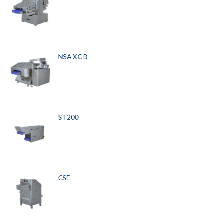
NSA XC B
ST200
CSE