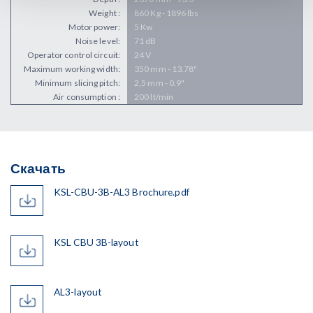
Weight :
860 Kg - 1896 lbs
Motor power:
5 Kw
Noise level:
71 dB
Operator control circuit:
24 V
Maximum working width:
350 mm - 13.78"
Minimum slicing pitch:
2,5 mm - 0.9"
Air consumption :
200 lt/min
Скачать
KSL-CBU-3B-AL3 Brochure.pdf
KSL CBU 3B-layout
AL3-layout