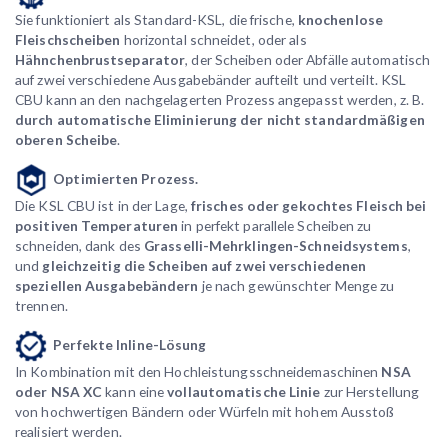
Sie funktioniert als Standard-KSL, die frische,
knochenlose
Fleischscheiben
horizontal schneidet, oder als
Hähnchenbrustseparator
, der Scheiben oder Abfälle automatisch
auf zwei verschiedene Ausgabebänder aufteilt und verteilt. KSL
CBU kann an den nachgelagerten Prozess angepasst werden, z. B.
durch automatische Eliminierung der nicht standardmäßigen
oberen Scheibe
.
Optimierten Prozess.
Die KSL CBU ist in der Lage,
frisches oder gekochtes Fleisch bei
positiven Temperaturen
in perfekt parallele Scheiben zu
schneiden, dank des
Grasselli-Mehrklingen-Schneidsystems
,
und
gleichzeitig die Scheiben auf zwei verschiedenen
speziellen Ausgabebändern
je nach gewünschter Menge zu
trennen.
Perfekte Inline-Lösung
In Kombination mit den Hochleistungsschneidemaschinen
NSA
oder NSA XC
kann eine
vollautomatische Linie
zur Herstellung
von hochwertigen Bändern oder Würfeln mit hohem Ausstoß
realisiert werden.