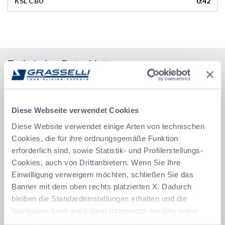
KSL CBU
0:42
Technisches Datenblatt
Leicht einstellbar für optimale Leistung
Die Schneideparameter können leicht nachjustiert werden, um
auch bei besonders empfindlichen Produkten das beste Ergebnis
Diese Webseite verwendet Cookies
zu erzielen. Die Dicke der ersten Scheibe, die das Ausgabeband
Diese Website verwendet einige Arten von technischen
berührt, kann mit einem Hebel schnell korrigiert werden.
Cookies, die für ihre ordnungsgemäße Funktion
Einfache Sanitisierung ohne Werkzeug
erforderlich sind, sowie Statistik- und Profilerstellungs-
Modernes Design mit abgerundeten Ecken und durchgehenden
Cookies, auch von Drittanbietern. Wenn Sie Ihre
Schweißnähten gewährleistet eine bessere Sanitisierung. Zur
Einwilligung verweigern möchten, schließen Sie das
Vorbereitung der Maschine für die Desinfektion sind keine
Banner mit dem oben rechts platzierten X. Dadurch
Werkzeuge erforderlich, und es werden keine Teile demontiert.
bleiben die Standardeinstellungen erhalten und die
Eine Vielzahl von Optionen für beste Leistung
Navigation kann auch dann fortgesetzt werden, wenn
keine Cookies oder andere Nachverfolgungselemente als