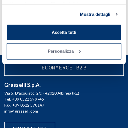
tutti i cookie clicca su "Accetta tutti", se invece vuoi
autonomamente selezionare i cookie da accettare clicca
Feb 21 – 23 2023
Mostra dettagli
su "Personalizza". Se vuoi saperne di più consulta la
Monterrey, Nuevo León | Mexico
Privacy Policy
.
EXPO CARNES Y LÁCTEOS – Booth #214
Accetta tutti
For further information visit the trade show website:
https://www.expocarnes.com
Personalizza
ECOMMERCE B2B
Grasselli S.p.A.
Via S. D'acquisto, 2/c - 42020 Albinea (RE)
Tel. +39 0522 599745
Fax. +39 0522 598147
info@grasselli.com