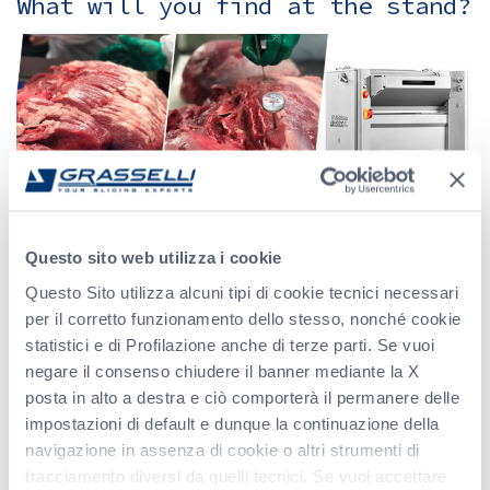
What will you find at the stand?
Our Partner AERSA, will be waiting for you to show how our
Questo sito web utilizza i cookie
Skinning machine Grasselli
MS 520 P
works.
Questo Sito utilizza alcuni tipi di cookie tecnici necessari
Intuitive, easy to use and extremely precise, MS 520 is a
per il corretto funzionamento dello stesso, nonché cookie
derinder/membrane skinner which guarantees top yield and
statistici e di Profilazione anche di terze parti. Se vuoi
complete safety for the operator, thanks to the CLO safety system
negare il consenso chiudere il banner mediante la X
(available on request).
posta in alto a destra e ciò comporterà il permanere delle
You can see it at the Fair, and ask your questions to our Partners.
impostazioni di default e dunque la continuazione della
navigazione in assenza di cookie o altri strumenti di
Don’t loose this opportunity!
tracciamento diversi da quelli tecnici. Se vuoi accettare
MARK THE DATES: