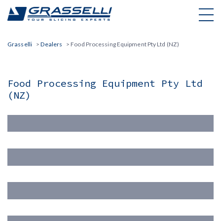
Skip
to
content
Grasselli
>
Dealers
>
Food Processing Equipment Pty Ltd (NZ)
Food Processing Equipment Pty Ltd
(NZ)
Nome(*)
Cognome (*)
Email (*)
Azienda