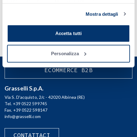
tutti i cookie clicca su "Accetta tutti", se invece vuoi
autonomamente selezionare i cookie da accettare clicca
Acconsento al trattamento dei miei dati e dichiaro di aver preso
Mostra dettagli
su "Personalizza". Se vuoi saperne di più consulta la
visione della
Privacy Policy
Privacy Policy
.
Accetta tutti
Personalizza
ECOMMERCE B2B
Grasselli S.p.A.
Via S. D'acquisto, 2/c - 42020 Albinea (RE)
Tel. +39 0522 599745
Fax. +39 0522 598147
info@grasselli.com
CONTATTACI