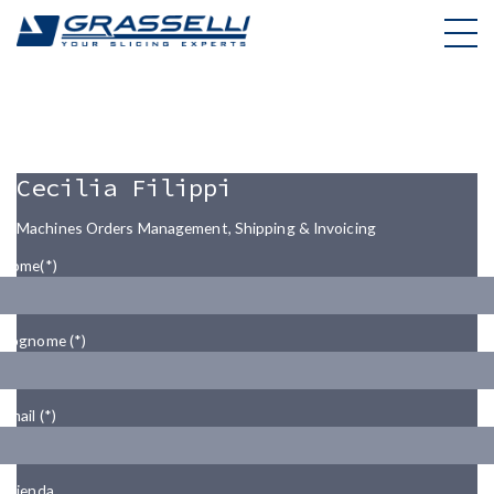
Skip
to
content
Cecilia Filippi
Machines Orders Management, Shipping & Invoicing
Nome(*)
Cognome (*)
Email (*)
Azienda