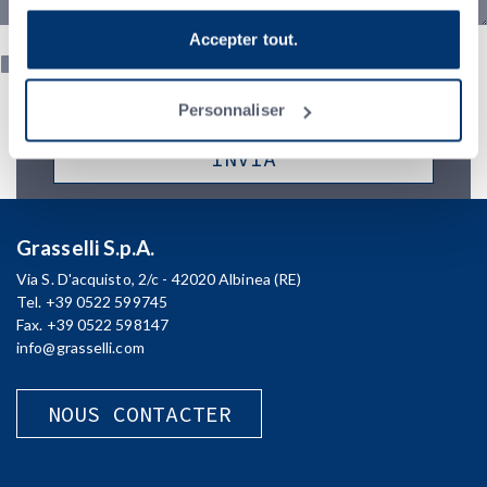
cliquez sur Personnaliser. Si vous souhaitez en savoir
plus, veuillez consulter la
Politique de confidentialité
.
Accepter tout.
Acconsento al trattamento dei miei dati e dichiaro di aver preso
visione della
Privacy Policy
Personnaliser
Grasselli S.p.A.
Via S. D'acquisto, 2/c - 42020 Albinea (RE)
Tel. +39 0522 599745
Fax. +39 0522 598147
info@grasselli.com
NOUS CONTACTER