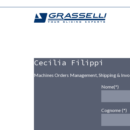
Skip
to
content
Cecilia Filippi
Machines Orders Management, Shipping & Invo
Nome(*)
Cognome (*)