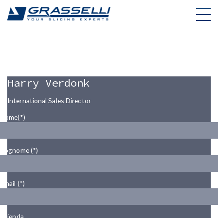
Skip
to
content
Harry Verdonk
International Sales Director
Nome(*)
Cognome (*)
Email (*)
Azienda