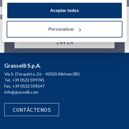
autónoma las cookies que quieres aceptar, pincha en
personalizar. Si quieres saber más, consulta la
Aceptar todas
Política de Privacidad
.
Acconsento al trattamento dei miei dati e dichiaro di aver preso
visione della
Privacy Policy
Personalizar
Grasselli S.p.A.
Via S. D'acquisto, 2/c - 42020 Albinea (RE)
Tel. +39 0522 599745
Fax. +39 0522 598147
info@grasselli.com
CONTÁCTENOS