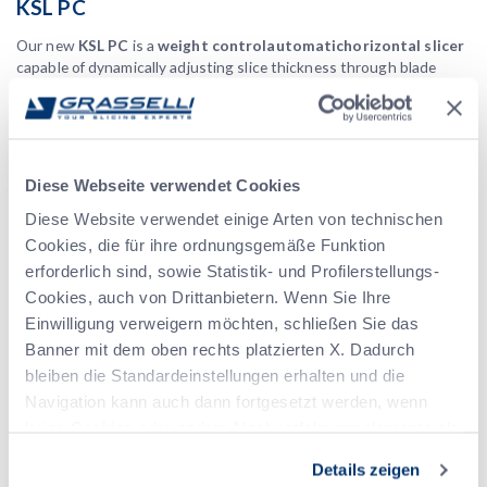
KSL PC
Our new
KSL
PC
is a
weight control
automatic
horizontal slicer
capable of dynamically adjusting slice thickness through blade
separation to obtain
equal weight portions
. This is achieved by
an innovative dynamic control logic that determines individual slice
weights adding up to reach the desired target, while optimizing the
use of the incoming portions, thus
minimizing both waste and
give away
.
Diese Webseite verwendet Cookies
NSA T8
Diese Website verwendet einige Arten von technischen
Cookies, die für ihre ordnungsgemäße Funktion
Vertical meat slicer
fresh and
, designed and built for cutting
erforderlich sind, sowie Statistik- und Profilerstellungs-
cooked boneless meats
with a high cutting yield, even with
Cookies, auch von Drittanbietern. Wenn Sie Ihre
hot products.
Einwilligung verweigern möchten, schließen Sie das
Fully automatic
product infeed and outfeed: an ideal in-line
Banner mit dem oben rechts platzierten X. Dadurch
solution for obtaining perfectly even slices also with thinner
settings.
bleiben die Standardeinstellungen erhalten und die
Navigation kann auch dann fortgesetzt werden, wenn
KSL CBU 3B + AL3
keine Cookies oder andere Nachverfolgungselemente als
The
KSL CBU 3B + AL3
automatically separates and diverts the
technische Cookies vorhanden sind. Wenn Sie alle
Details zeigen
product in
3 different groups of slices
with
3 special outfeed
Cookies akzeptieren möchten, klicken Sie auf Alle