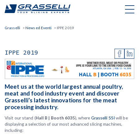
Skip
to
content
Grasselli
>
News ed Eventi
>
IPPE 2019
IPPE 2019
Meet us at the world largest annual poultry,
meat and food industry event and discover
Grasselli’s latest innovations for the meat
processing industry.
Visit our stand (
Hall B | Booth 6035
), where
Grasselli SSI
will be
displaying a selection of our most advanced slicing machines,
including: